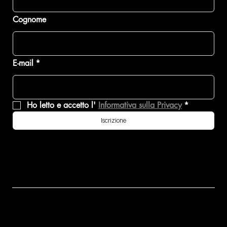
Cognome
E-mail
*
Ho letto e accetto l' 
Informativa sulla Privacy
*
Iscrizione
KIMERA
EVO37
EVO38
K39
CONTATT
ESPLORA
ESPLORA
ESPLORA