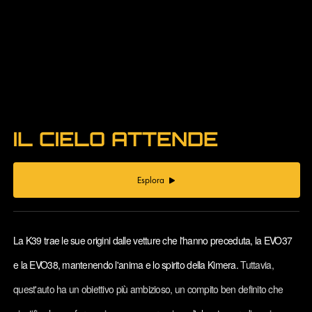
auto che l'hanno preceduta, è una rivisitazione della
leggendaria "Silhouette" del team Martini Racing che ha
dominato il Campionato Mondiale Sport Prototipi tra la fine
degli anni '70 e l'inizio degli anni '80.
IL CIELO ATTENDE
Esplora
La K39 trae le sue origini dalle vetture che l'hanno preceduta, la EVO37
e la EVO38, mantenendo l'anima e lo spirito della Kimera.
Tuttavia,
quest'auto ha un obiettivo più ambizioso, un compito ben definito che