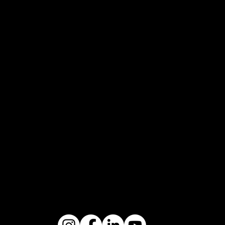
I
K39
EVO37
EVO38
MORE
MARTINI 7
COLLEZIO
VISIONE
THAN A
NE
LA
DREAM
MARTINI
REGINA È
CORSE
SCOLPIT
TORNATA
WHAT IF?
A DAL
AUTENTI
ULTIMA
VENTO
CA EVOL
EVOLUZIO
POWERE
UZIONE
NE
D BY
IL
NOBILE
KOENIGS
TRIBUTO
DINASTIA
EGG
PROFOND
EREDE
VERSO IL
O
UNIVERS
CIELO,
RISPETTO
ALE
OLTRE
LE
NUVOLE