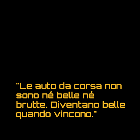
"Le auto da corsa non
sono né belle né
brutte. Diventano belle
quando vincono."
Enzo Ferrari
Fondatore Ferrari e Scuderia
Ferrari