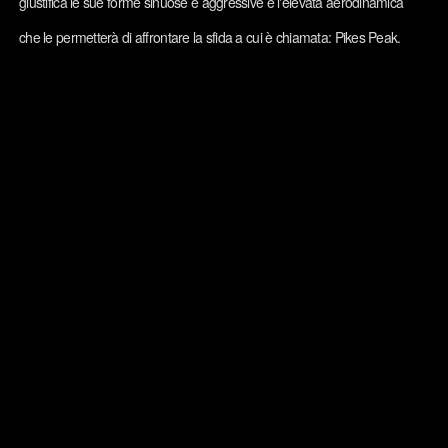
giustifica le sue forme sinuose e aggressive e l'elevata aerodinamica
che le permetterà di affrontare la sfida a cui è chiamata: Pikes Peak.