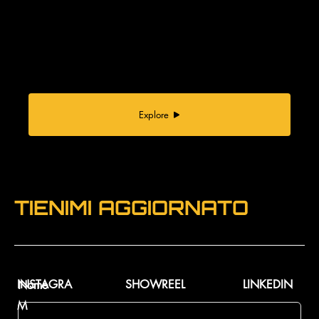
Explore
TIENIMI AGGIORNATO
INSTAGRA
SHOWREEL
LINKEDIN
Nome
M